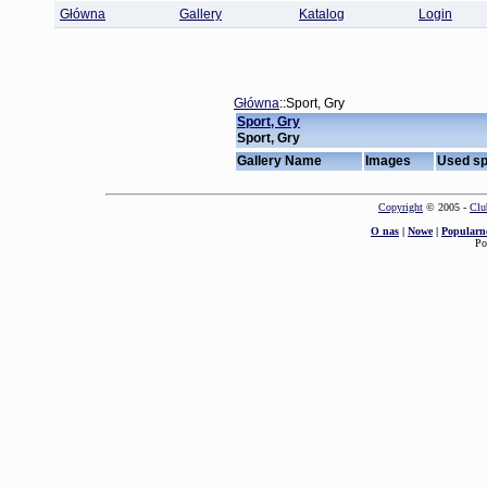
Główna
Gallery
Katalog
Login
Główna
::Sport, Gry
Sport, Gry
Sport, Gry
Gallery Name
Images
Used s
Copyright
© 2005 -
Clu
O nas
|
Nowe
|
Popularn
Po