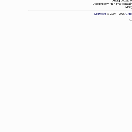
Dzisiaj dodano 0
Utrzymujemy już 48409 obrazków
Mamy 
Copyright
© 2007 - 2026
Clubb
Po