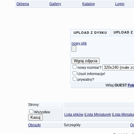
Główna
Gallery
Katalog
Login
UPLOAD Z
UPLOAD Z DYSKU
nowy plik
nowy rozmiar?
Usuń informacje!
prywatny?
Witaj:
GUEST
Pok
Strony:
Wszystkie
Lista plików
|
Lista Miniaturek
|
Lista Miniat
Obrazki
Szczegóły
Od