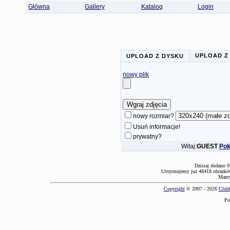
Główna
Gallery
Katalog
Login
UPLOAD Z
UPLOAD Z DYSKU
nowy plik
nowy rozmiar?
Usuń informacje!
prywatny?
Witaj:
GUEST
Pok
Dzisiaj dodano 9
Utrzymujemy już 48418 obrazków
Mamy 
Copyright
© 2007 - 2026
Clubb
Po