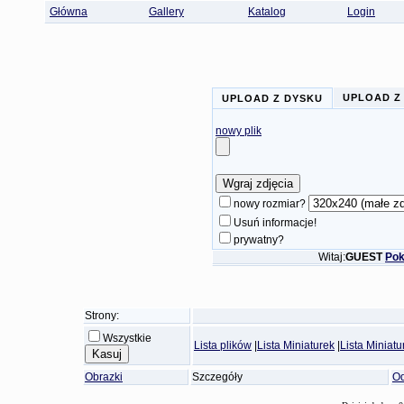
Główna
Gallery
Katalog
Login
UPLOAD Z
UPLOAD Z DYSKU
nowy plik
nowy rozmiar?
Usuń informacje!
prywatny?
Witaj:
GUEST
Pok
Strony:
Wszystkie
Lista plików
|
Lista Miniaturek
|
Lista Miniat
Obrazki
Szczegóły
Od