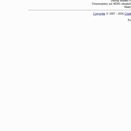
Dzisiaj dodano 0
Utrzymujemy już 48365 obrazków
Mamy 
Copyright
© 2007 - 2026
Clubb
Po